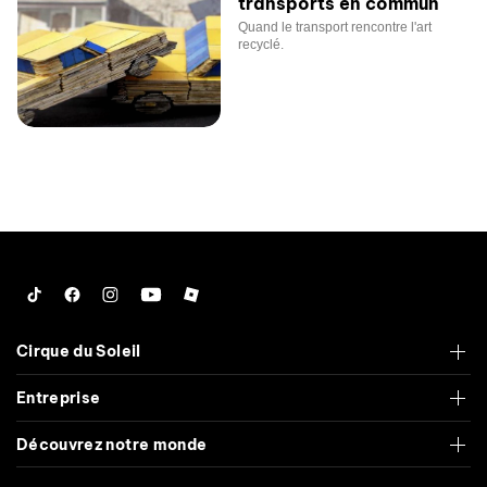
transports en commun
Quand le transport rencontre l'art
recyclé.
Tiktok
Facebook
Instagram
YouTube
Roblox
Cirque du Soleil
Entreprise
Découvrez notre monde