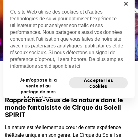
Ce site Web utilise des cookies et d’autres
technologies de suivi pour optimiser l’expérience
utilisateur et pour analyser son trafic et ses
performances. Nous partageons aussi vos données
concernant l’utilisation que vous faites de notre site
avec nos partenaires analytiques, publicitaires et de
réseaux sociaux. Si nous détectons un signal de
préférence d’opt-out, il sera honoré. De plus amples
informations sont disponibles ici
Cirque du Soleil SPIRIT
vous transporte au coeur les
Je m’oppose à la
Accepter les
Highlands d’Écosse.
vente et au
cookies
partage de mes
informations
Rapprochez-vous de la nature dans le
personnelles
monde fantaisiste de Cirque du Soleil
privées
SPIRIT
La nature est réellement au cœur de cette expérience
théâtrale unique en son genre. Le Cirque du Soleil se