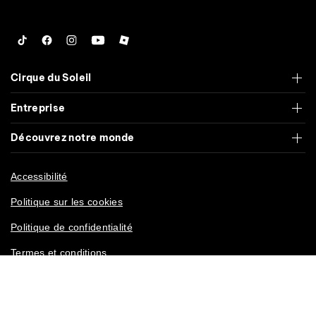
Tiktok
Facebook
Instagram
YouTube
Roblox
Cirque du Soleil
Entreprise
Découvrez notre monde
Accessibilité
Politique sur les cookies
Politique de confidentialité
Termes et conditions
Californie Droit Vie Privée