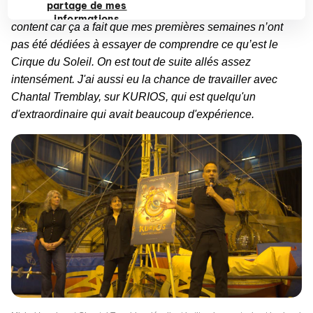
partage de mes
baigne dans l'aquarium un petit bout de temps. J'étais bien
informations
content car ça a fait que mes premières semaines n’ont
personnelles
pas été dédiées à essayer de comprendre ce qu’est le
privées
Cirque du Soleil. On est tout de suite allés assez
intensément. J'ai aussi eu la chance de travailler avec
Chantal Tremblay, sur KURIOS, qui est quelqu'un
d'extraordinaire qui avait beaucoup d'expérience.