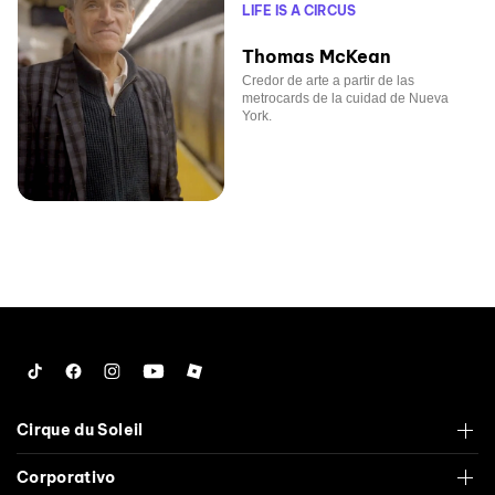
LIFE IS A CIRCUS
Thomas McKean
Credor de arte a partir de las
metrocards de la cuidad de Nueva
York.
Tiktok
Facebook
Instagram
YouTube
Roblox
Cirque du Soleil
Corporativo