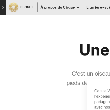
Skip to footer
À propos du Cirque
L'arrière-sc
BLOGUE
Une
C'est un oisea
pieds de haut en 
Ce site W
l’expérie
partageon
avec nos 