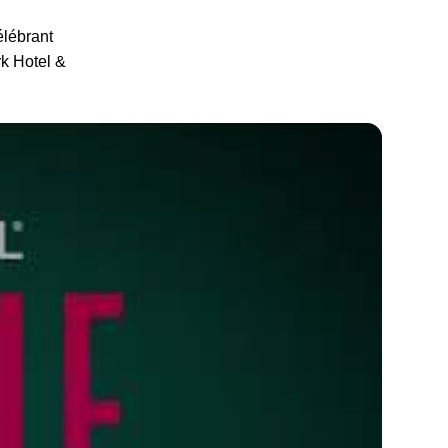
élébrant
rk Hotel &