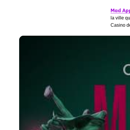
Mad Ap
la ville 
Casino 