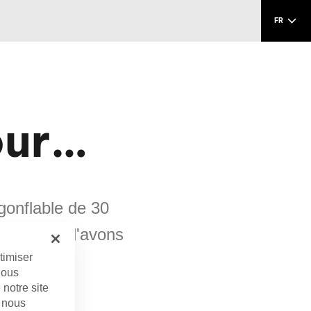
FR
our…
gonflable de 30
t nous qui l'avons
timiser
Nous
notre site
i nous