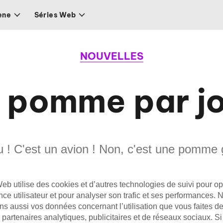
ène
Séries Web
NOUVELLES
 pomme par j
u ! C'est un avion ! Non, c'est une pomme 
plein milieu de la rue à Las Vegas (et c'es
eb utilise des cookies et d’autres technologies de suivi pour op
mise là) !
nce utilisateur et pour analyser son trafic et ses performances. 
s aussi vos données concernant l’utilisation que vous faites de 
partenaires analytiques, publicitaires et de réseaux sociaux. S