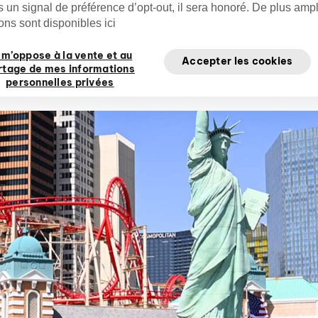
 un signal de préférence d’opt-out, il sera honoré. De plus amp
ons sont disponibles ici
Équipe éditoriale
cirquedusoleil
O
 m’oppose à la vente et au
Cirque du Soleil
Accepter les cookies
rtage de mes informations
personnelles privées