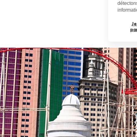
détectons
informati
Je
pa