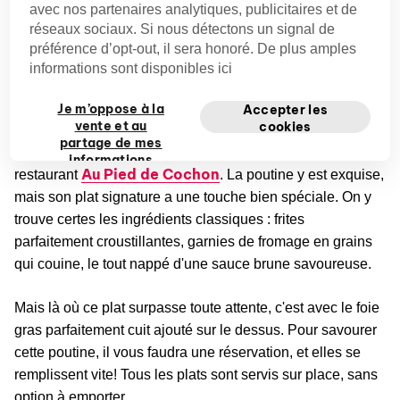
avec nos partenaires analytiques, publicitaires et de
réseaux sociaux. Si nous détectons un signal de
Ici, décontracté rime avec saveur, et nous sommes prêts à
préférence d’opt-out, il sera honoré. De plus amples
parier que ces adresses vont certainement vous
informations sont disponibles ici
surprendre.
Je m’oppose à la
Accepter les
Au Pied de Cochon
vente et au
cookies
partage de mes
Préparez-vous à faire voyager vos papilles gustatives au
informations
Au Pied de Cochon
restaurant
. La poutine y est exquise,
personnelles
privées
mais son plat signature a une touche bien spéciale. On y
trouve certes les ingrédients classiques : frites
parfaitement croustillantes, garnies de fromage en grains
qui couine, le tout nappé d'une sauce brune savoureuse.
Mais là où ce plat surpasse toute attente, c'est avec le foie
gras parfaitement cuit ajouté sur le dessus. Pour savourer
cette poutine, il vous faudra une réservation, et elles se
remplissent vite! Tous les plats sont servis sur place, sans
option à emporter.