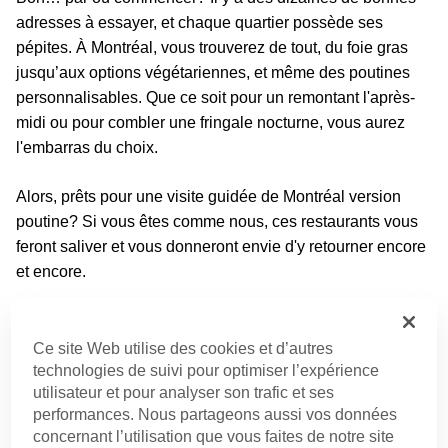
adresses à essayer, et chaque quartier possède ses
pépites. À Montréal, vous trouverez de tout, du foie gras
jusqu’aux options végétariennes, et même des poutines
personnalisables. Que ce soit pour un remontant l'après-
midi ou pour combler une fringale nocturne, vous aurez
l'embarras du choix.
Alors, prêts pour une visite guidée de Montréal version
poutine? Si vous êtes comme nous, ces restaurants vous
feront saliver et vous donneront envie d'y retourner encore
et encore.
Le Plateau Mont-Royal
Ce site Web utilise des cookies et d’autres
Dans le quartier bohème du Plateau-Mont-Royal, les petits
technologies de suivi pour optimiser l’expérience
restos et cafés foisonnent. À notre humble avis, c'est
utilisateur et pour analyser son trafic et ses
l'endroit idéal pour découvrir certaines des meilleures
performances. Nous partageons aussi vos données
poutines en ville.
concernant l’utilisation que vous faites de notre site