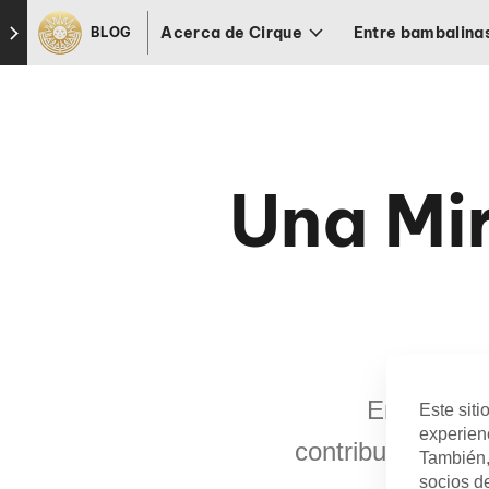
Skip to footer
Acerca de Cirque
Entre bambalina
BLOG
Una Mi
En honor a
Este siti
experienc
contribuciones 
También,
socios de