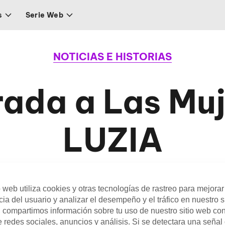
s
Serie Web
NOTICIAS E HISTORIAS
rada a Las Muj
LUZIA
l Día Internacional de la Mujer y a las esp
o web utiliza cookies y otras tecnologías de rastreo para mejorar
ia del usuario y analizar el desempeño y el tráfico en nuestro s
de nuestras compañeras de equipo, le ofre
 compartimos información sobre tu uso de nuestro sitio web co
 redes sociales, anuncios y análisis. Si se detectara una señal