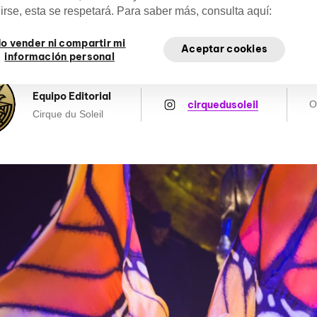
rcana de las personas que están detrás del
irse, esta se respetará. Para saber más, consulta aquí:
o vender ni compartir mi
Aceptar cookies
información personal
Equipo Editorial
cirquedusoleil
O
Cirque du Soleil