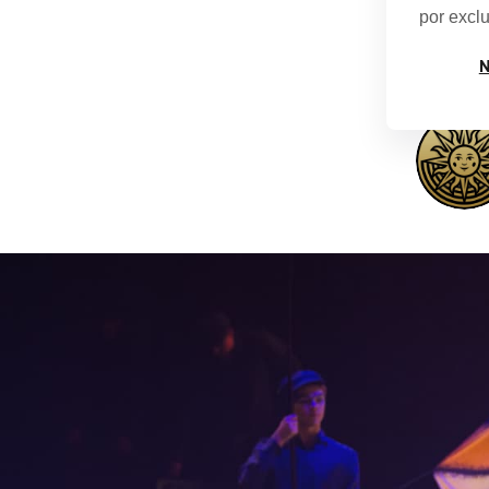
más ce
por exclu
N