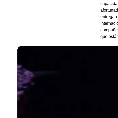
capacidad
afortunad
entregan
Internaci
compañer
que están