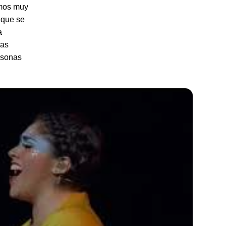
imos muy
 que se
a
ras
rsonas