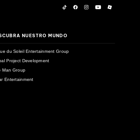
Tiktok
Facebook
Instagram
YouTube
Roblox
SCUBRA NUESTRO MUNDO
que du Soleil Entertainment Group
bal Project Development
e Man Group
ar Entertainment