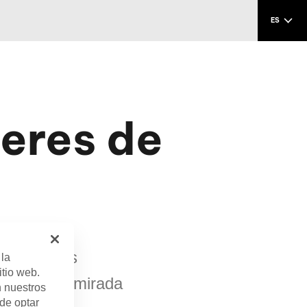
ES
eres de
ectaculares
 la
itio web.
cemos una mirada
n nuestros
 de optar