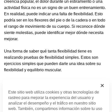
creencia popular, el dolor durante un estiramiento o una
actividad física no es un signo de un buen entrenamiento.
En realidad, puede indicar una falta de flexibilidad. Esto
podría ser en los flexores del pie o de la cadera o en todo
el rango de movimiento de su cuerpo. Si reconoce dónde
siente molestias, puede identificar mejor dónde necesita
mejorar.
Una forma de saber qué tanta flexibilidad tiene es
realizando pruebas de flexibilidad simples. Estos son
ejercicios simples que pueden darle una idea sobre su
flexibilidad y equilibrio muscular.
Pruebe una flexión básica hacia delante. Póngase de pie
con los pies separados al ancho de las caderas e
Este sitio web utiliza cookies y otras tecnologías de
inclínese gradualmente, mientras permite que su columna
rastreo para mejorar la experiencia del usuario y
se redondee naturalmente. No se preocupe por tocarse los
analizar el desempeño y el tráfico en nuestro sitio
dedos de los pies; simplemente tome nota de dónde siente
web. También, compartimos información sobre tu uso