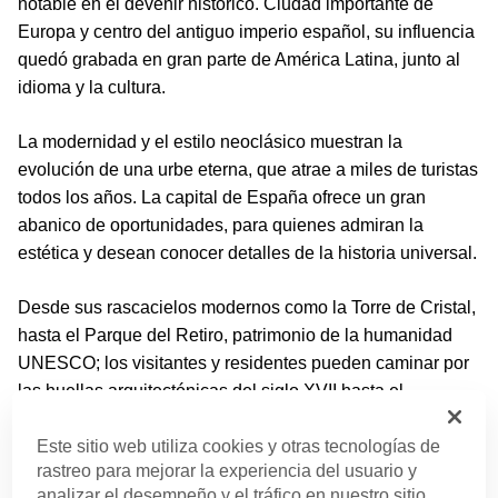
notable en el devenir histórico. Ciudad importante de
Europa y centro del antiguo imperio español, su influencia
quedó grabada en gran parte de América Latina, junto al
idioma y la cultura.
La modernidad y el estilo neoclásico muestran la
evolución de una urbe eterna, que atrae a miles de turistas
todos los años. La capital de España ofrece un gran
abanico de oportunidades, para quienes admiran la
estética y desean conocer detalles de la historia universal.
Desde sus rascacielos modernos como la Torre de Cristal,
hasta el Parque del Retiro, patrimonio de la humanidad
UNESCO; los visitantes y residentes pueden caminar por
las huellas arquitectónicas del siglo XVII hasta el
presente. Otra opción importante es recorrer el Paseo de
la Castellana, que desde el siglo XX permite ver la
Este sitio web utiliza cookies y otras tecnologías de
rastreo para mejorar la experiencia del usuario y
evolución urbanística de Madrid.
analizar el desempeño y el tráfico en nuestro sitio