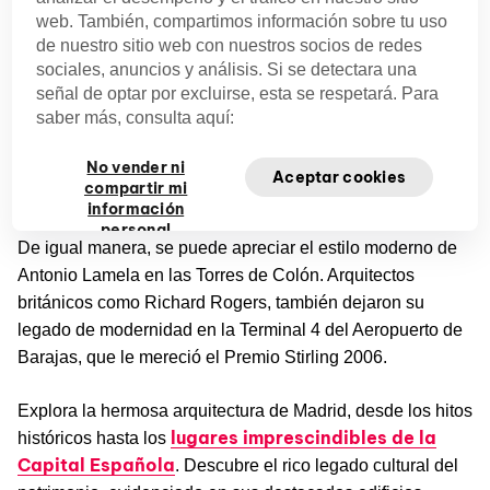
web. También, compartimos información sobre tu uso
Por su parte, la sede del Instituto del Patrimonio Cultural
de nuestro sitio web con nuestros socios de redes
de España, proyectado por los arquitectos Fernando
sociales, anuncios y análisis. Si se detectara una
Higueras y Antonio Miró, es un bien de interés patrimonial
señal de optar por excluirse, esta se respetará. Para
que destaca entre las principales recomendaciones para
saber más, consulta aquí:
el turismo. La sede central del Consejo Superior de
Investigaciones Científicas, obra de Miguel Fisac, también
No vender ni
Aceptar cookies
compartir mi
es un hito fundamental para el admirador de las fachadas.
información
personal
De igual manera, se puede apreciar el estilo moderno de
Antonio Lamela en las Torres de Colón. Arquitectos
británicos como Richard Rogers, también dejaron su
legado de modernidad en la Terminal 4 del Aeropuerto de
Barajas, que le mereció el Premio Stirling 2006.
Explora la hermosa arquitectura de Madrid, desde los hitos
lugares imprescindibles de la
históricos hasta los
Capital Española
. Descubre el rico legado cultural del