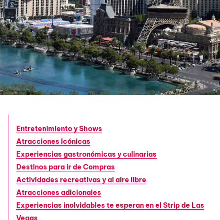
Entretenimiento y Shows
Atracciones Icónicas
Experiencias gastronómicas y culinarias
Destinos para ir de Compras
Actividades recreativas y al aire libre
Atracciones adicionales
Experiencias inolvidables te esperan en el Strip de Las
Vegas