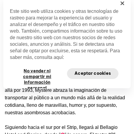
Entretenimiento y Shows
Este sitio web utiliza cookies y otras tecnologías de
rastreo para mejorar la experiencia del usuario y
El Strip de Las Vegas ofrece entretenimiento que no
analizar el desempeño y el tráfico en nuestro sitio
encontrarás en ningún otro lugar. Artistas emblemáticos se
web. También, compartimos información sobre tu uso
instalan aquí en residencias de conciertos de larga
de nuestro sitio web con nuestros socios de redes
duración junto a los mejores magos de todo el mundo para
sociales, anuncios y análisis. Si se detectara una
deslumbrar al público.
señal de optar por excluirse, esta se respetará. Para
saber más, consulta aquí:
Cirque Shows
No vender ni
Aceptar cookies
Mystère
Comenzando por
en Treasure Island, el primero
compartir mi
información
de nuestros espectáculos que se inauguró en Las Vegas,
personal
allá por 1993, Mystère abraza la imaginación de
transportar al público a un mundo más allá de la realidad
cotidiana, lleno de maravillas, humor y, por supuesto,
nuestras asombrosas acrobacias.
Siguiendo hacia el sur por el Strip, llegará al Bellagio