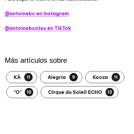
@antoinebc en Instagram
@antoinebcotes en TikTok
Más artículos sobre
KÀ
Alegría
Kooza
11
9
11
"O"
Cirque du Soleil ECHO
10
13