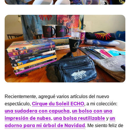
Recientemente, agregué varios artículos del nuevo
Cirque du Soleil ECHO
espectáculo,
, a mi colección:
una sudadera con capucha
un bolso con una
,
impresión de nubes
una bolsa reutilizable
un
,
y
adorno para mi árbol de Navidad
. Me siento feliz de