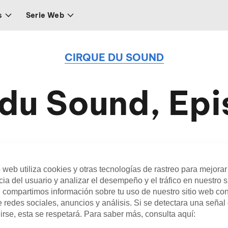
s
Serie Web
CIRQUE DU SOUND
du Sound, Epi
 of your Dreams, con el entomólogo Dr. S
o web utiliza cookies y otras tecnologías de rastreo para mejorar
ia del usuario y analizar el desempeño y el tráfico en nuestro s
 compartimos información sobre tu uso de nuestro sitio web co
 redes sociales, anuncios y análisis. Si se detectara una señal
irse, esta se respetará. Para saber más, consulta aquí:
Equipo Editorial
cirquedusoleil
Fe