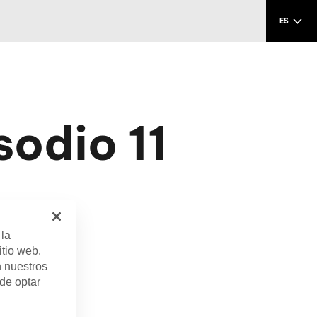
ES
sodio 11
ammy.
 la
itio web.
n nuestros
 de optar
b. 1, 2024