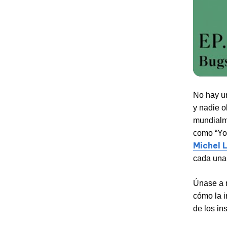
No hay un
y nadie o
mundialm
como “You
Michel 
cada una 
Únase a 
cómo la i
de los in