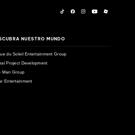
Tiktok
Facebook
Instagram
YouTube
Roblox
SCUBRA NUESTRO MUNDO
que du Soleil Entertainment Group
bal Project Development
e Man Group
ar Entertainment