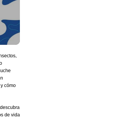
nsectos,
o
cuche
ón
s y cómo
y descubra
os de vida