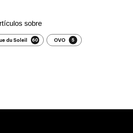
tículos sobre
ue du Soleil
OVO
60
5