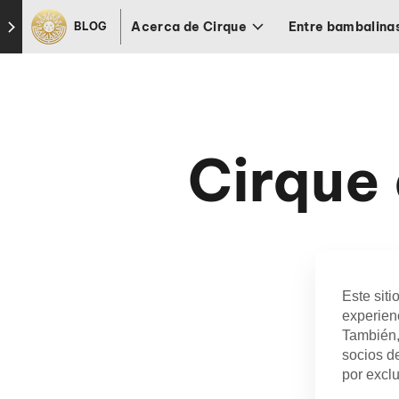
Skip to footer
Acerca de Cirque
Entre bambalina
BLOG
Cirque 
Bugs
Este siti
experienc
También,
socios de
por exclu